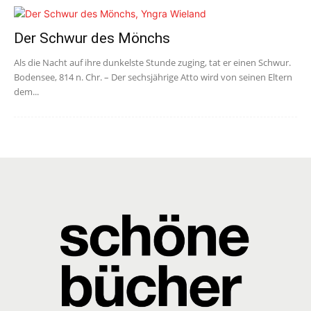
Der Schwur des Mönchs
Als die Nacht auf ihre dunkelste Stunde zuging, tat er einen Schwur.
Bodensee, 814 n. Chr. – Der sechsjährige Atto wird von seinen Eltern
dem...