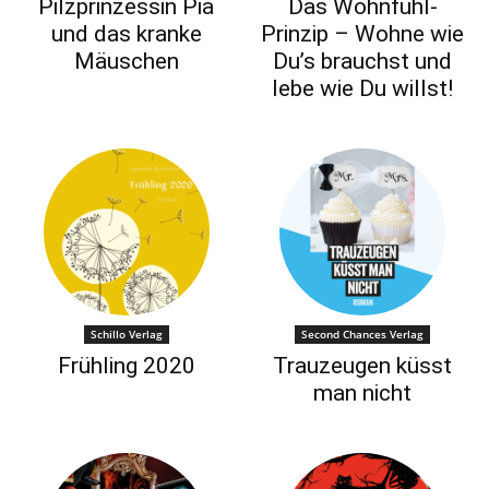
Pilzprinzessin Pia
Das Wohnfühl-
und das kranke
Prinzip – Wohne wie
Mäuschen
Du’s brauchst und
lebe wie Du willst!
Schillo Verlag
Second Chances Verlag
Frühling 2020
Trauzeugen küsst
man nicht