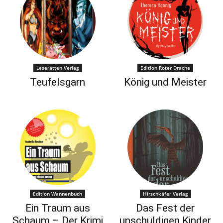
Leseratten Verlag
Edition Roter Drache
Teufelsgarn
König und Meister
Edition Wannenbuch
Hirschkäfer Verlag
Ein Traum aus
Das Fest der
Schaum – Der Krimi
unschuldigen Kinder