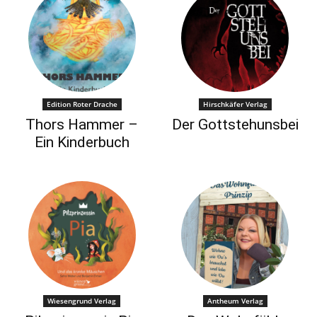
Edition Roter Drache
Hirschkäfer Verlag
Thors Hammer –
Der Gottstehunsbei
Ein Kinderbuch
Wiesengrund Verlag
Antheum Verlag