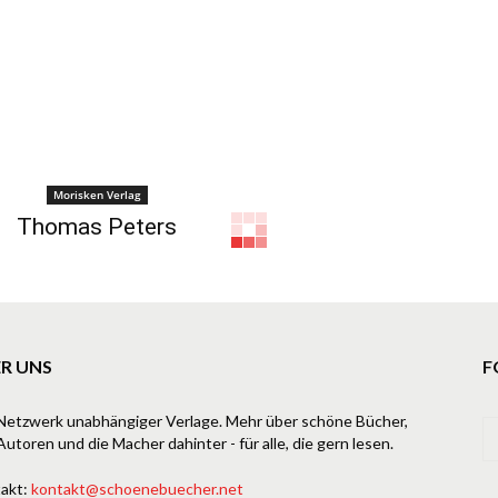
Morisken Verlag
Thomas Peters
R UNS
F
Netzwerk unabhängiger Verlage. Mehr über schöne Bücher,
Autoren und die Macher dahinter - für alle, die gern lesen.
akt:
kontakt@schoenebuecher.net