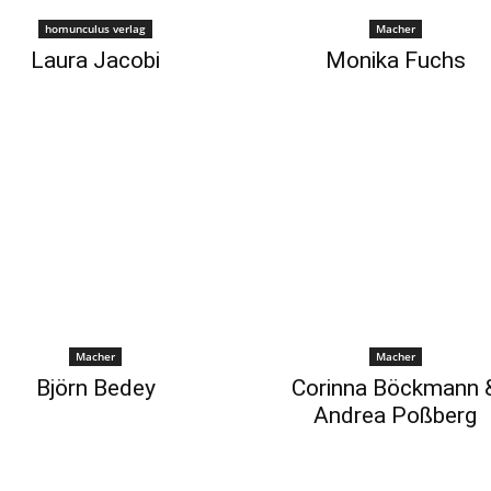
homunculus verlag
Macher
Laura Jacobi
Monika Fuchs
Macher
Macher
Björn Bedey
Corinna Böckmann 
Andrea Poßberg