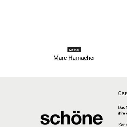
Macher
Marc Hamacher
ÜBE
Das 
ihre 
Kont