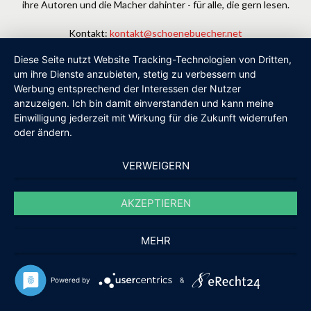
ihre Autoren und die Macher dahinter - für alle, die gern lesen.
Kontakt:
kontakt@schoenebuecher.net
Diese Seite nutzt Website Tracking-Technologien von Dritten,
um ihre Dienste anzubieten, stetig zu verbessern und
FOLGEN SIE UNS
Werbung entsprechend der Interessen der Nutzer
anzuzeigen. Ich bin damit einverstanden und kann meine
Einwilligung jederzeit mit Wirkung für die Zukunft widerrufen
oder ändern.
VERWEIGERN
HOME
NEWSLETTER
NEWS
BÜCHER
VERLAGE
MACHER
MAGAZIN
BIBLIOTHEK
IMPRESSUM
AKZEPTIEREN
DATENSCHUTZ
© Schöne Bücher - Lesetipps aus unabhängigen Verlagen
MEHR
Powered by
&