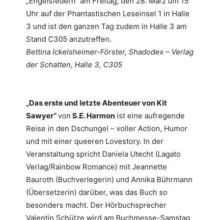
„Engelsfedern“ am Freitag, den 28. März um 15
Uhr auf der Phantastischen Leseinsel 1 in Halle
3 und ist den ganzen Tag zudem in Halle 3 am
Stand C305 anzutreffen.
Bettina Ickelsheimer-Förster, Shadodex – Verlag
der Schatten, Halle 3, C305
„Das erste und letzte Abenteuer von Kit
Sawyer“
von
S.E. Harmon
ist eine aufregende
Reise in den Dschungel – voller Action, Humor
und mit einer queeren Lovestory. In der
Veranstaltung spricht Daniela Utecht (Lagato
Verlag/Rainbow Romance) mit Jeannette
Bauroth (Buchverlegerin) und Annika Bührmann
(Übersetzerin) darüber, was das Buch so
besonders macht. Der Hörbuchsprecher
Valentin Schütze wird am Buchmesse-Samstag