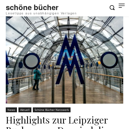
schöne bücher
Lesetipps aus unabhängigen Verlagen
News
Aktuell
Schöne Bücher Netzwerk
Highlights zur Leipziger