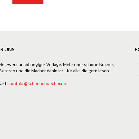
R UNS
F
Netzwerk unabhängiger Verlage. Mehr über schöne Bücher,
Autoren und die Macher dahinter - für alle, die gern lesen.
akt:
kontakt@schoenebuecher.net