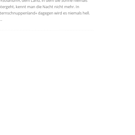
 »Solarium«, dem Land, in dem die Sonne niemals
tergeht, kennt man die Nacht nicht mehr. In
ternschnuppenland« dagegen wird es niemals hell.
..