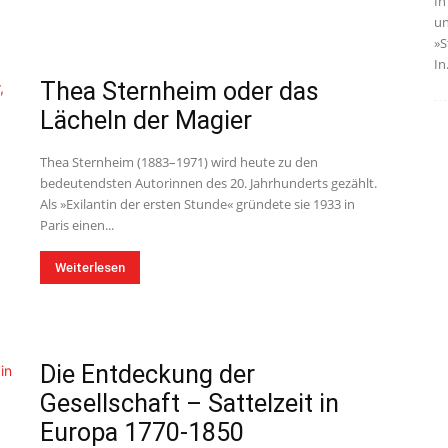
In
un
»S
In.
Thea Sternheim oder das
Lächeln der Magier
Thea Sternheim (1883–1971) wird heute zu den
bedeutendsten Autorinnen des 20. Jahrhunderts gezählt.
Als »Exilantin der ersten Stunde« gründete sie 1933 in
Paris einen...
Weiterlesen
Die Entdeckung der
Gesellschaft – Sattelzeit in
Europa 1770-1850