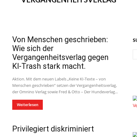
Von Menschen geschrieben:
S
Wie sich der
Vergangenheitsverlag gegen
KI-Trash stark macht.
Aktion. Mit dem neuen Labels „Keine KI-Texte – von
Menschen geschrieben“ setzen der Vergangenheitsverlag,
der Omnino Verlag sowie Fred & Otto – Der Hundeverlag...
Weiterlesen
Privilegiert diskriminiert