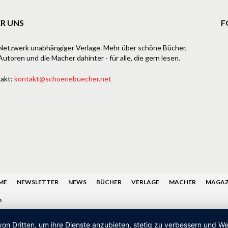
R UNS
F
Netzwerk unabhängiger Verlage. Mehr über schöne Bücher,
Autoren und die Macher dahinter - für alle, die gern lesen.
akt:
kontakt@schoenebuecher.net
ME
NEWSLETTER
NEWS
BÜCHER
VERLAGE
MACHER
MAGAZ
n
von Dritten, um ihre Dienste anzubieten, stetig zu verbessern und 