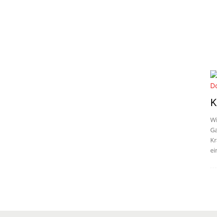
K
Wi
Ga
Kr
ei