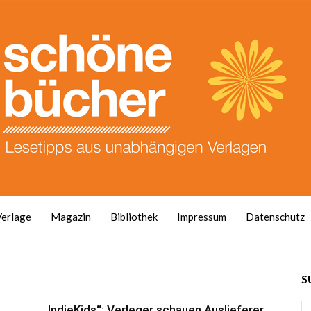
Verlage
Magazin
Bibliothek
Impressum
Datenschutz
S
„IndieKids“: Verleger schauen Auslieferer