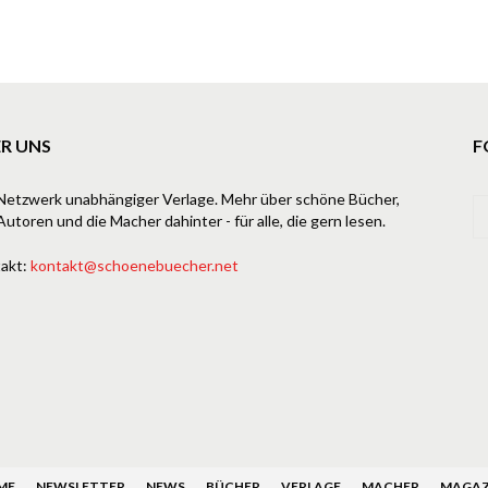
R UNS
F
Netzwerk unabhängiger Verlage. Mehr über schöne Bücher,
Autoren und die Macher dahinter - für alle, die gern lesen.
akt:
kontakt@schoenebuecher.net
ME
NEWSLETTER
NEWS
BÜCHER
VERLAGE
MACHER
MAGAZ