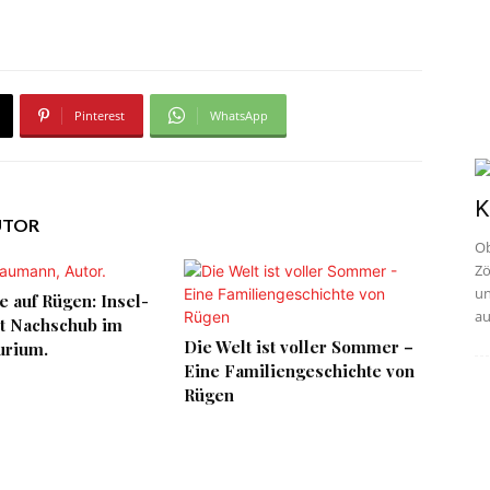
Pinterest
WhatsApp
K
UTOR
Ob
Zö
un
e auf Rügen: Insel-
au
rt Nachschub im
Die Welt ist voller Sommer –
rium.
Eine Familiengeschichte von
Rügen