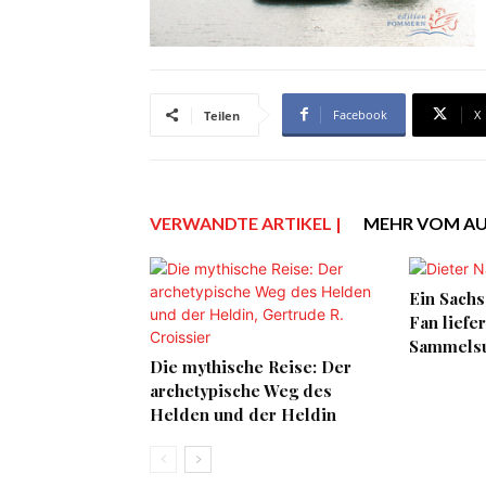
Facebook
X
Teilen
VERWANDTE ARTIKEL |
MEHR VOM A
Ein Sachs
Fan liefe
Sammelsu
Die mythische Reise: Der
archetypische Weg des
Helden und der Heldin