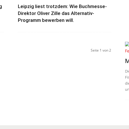
g
Leipzig liest trotzdem: Wie Buchmesse-
Direktor Oliver Zille das Alternativ-
Programm bewerben will.
Seite 1 von 2
M
Di
Fi
di
un