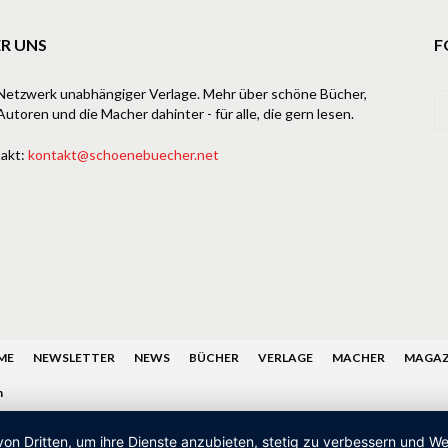
R UNS
F
Netzwerk unabhängiger Verlage. Mehr über schöne Bücher,
Autoren und die Macher dahinter - für alle, die gern lesen.
akt:
kontakt@schoenebuecher.net
ME
NEWSLETTER
NEWS
BÜCHER
VERLAGE
MACHER
MAGAZ
n
von Dritten, um ihre Dienste anzubieten, stetig zu verbessern und 