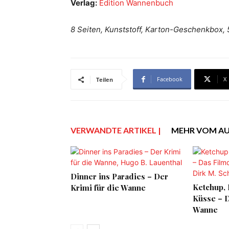
Verlag:
Edition Wannenbuch
8 Seiten, Kunststoff, Karton-Geschenkbox,
Facebook
X
Teilen
VERWANDTE ARTIKEL |
MEHR VOM A
Dinner ins Paradies – Der
Ketchup, 
Krimi für die Wanne
Küsse – D
Wanne