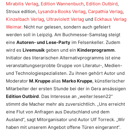
Mirabilis Verlag
,
Edition Wannenbuch
,
Edition Outbird
,
Stroux edition,
Lysandra Books Verlag
,
Carpathia Verlag
,
Kinzelbach Verlag
,
Ultraviolett Verlag
und
Eckhaus Verlag
Weimar.
Nicht nur gelesen, sondern auch gefeiert
werden soll in Leipzig. Am Buchmesse-Samstag steigt
eine
Autoren- und Lese-Party
im Felsenkeller. Zudem
wird es
Livemusik
geben und ein
Kinderprogramm
.
Initiator des literarischen Alternativprogramms ist eine
veranstaltungserprobte Gruppe von Literatur-, Medien-
und Technologiespezialisten. Zu ihnen gehört Autor und
Moderator
M. Kruppe
alias
Marko Kruppe
, künstlerischer
Mitarbeiter der ersten Stunde bei der in Gera ansässigen
Edition Outbird
. Das Interesse an „weiter:lesen22“
stimmt die Macher mehr als zuversichtlich. „Uns erreicht
eine Flut von Anfragen aus Deutschland und dem
Ausland“, sagt Mitorganisator und Autor Ulf Torreck. „Wir
haben mit unserem Angebot offene Türen eingerannt“.