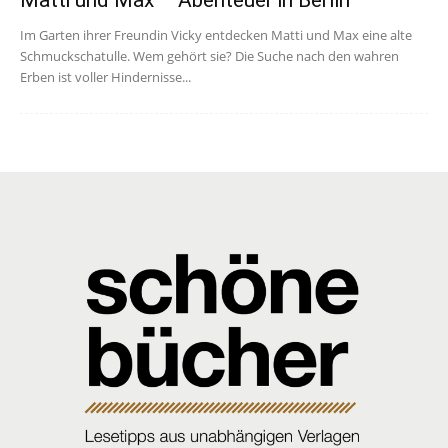
Matti und Max – Abenteuer in Berlin
Im Garten ihrer Freundin Vicky entdecken Matti und Max eine alte
Schmuckschatulle. Wem gehört sie? Die Suche nach den wahren
Erben ist voller Hindernisse...