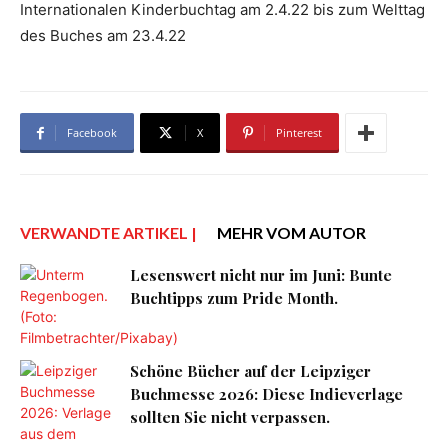
Internationalen Kinderbuchtag am 2.4.22 bis zum Welttag
… 
des Buches am 23.4.22
wi
Facebook
X
Pinterest
VERWANDTE ARTIKEL |
MEHR VOM AUTOR
Lesenswert nicht nur im Juni: Bunte
Buchtipps zum Pride Month.
Schöne Bücher auf der Leipziger
Buchmesse 2026: Diese Indieverlage
sollten Sie nicht verpassen.