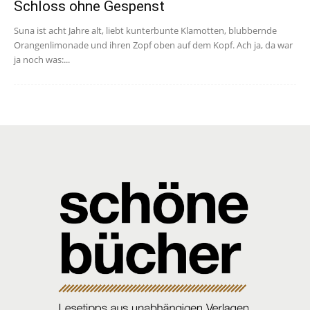
Schloss ohne Gespenst
Suna ist acht Jahre alt, liebt kunterbunte Klamotten, blubbernde
Orangenlimonade und ihren Zopf oben auf dem Kopf. Ach ja, da war
ja noch was:...