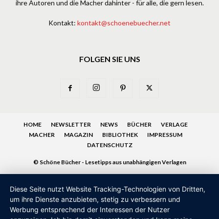
ihre Autoren und die Macher dahinter - für alle, die gern lesen.
Kontakt:
kontakt@schoenebuecher.net
FOLGEN SIE UNS
HOME
NEWSLETTER
NEWS
BÜCHER
VERLAGE
MACHER
MAGAZIN
BIBLIOTHEK
IMPRESSUM
DATENSCHUTZ
© Schöne Bücher - Lesetipps aus unabhängigen Verlagen
Diese Seite nutzt Website Tracking-Technologien von Dritten,
um ihre Dienste anzubieten, stetig zu verbessern und
Werbung entsprechend der Interessen der Nutzer