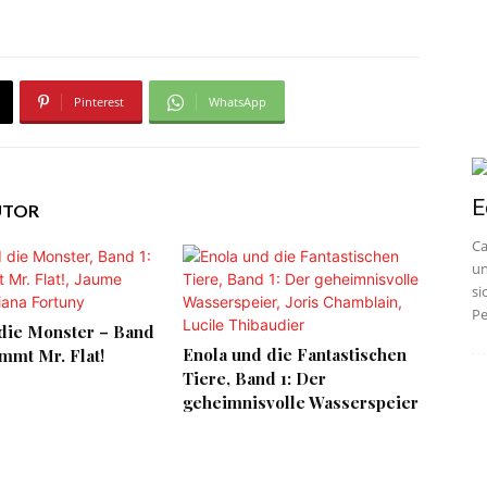
Pinterest
WhatsApp
E
UTOR
Ca
un
si
Pe
die Monster – Band
Enola und die Fantastischen
ommt Mr. Flat!
Tiere, Band 1: Der
geheimnisvolle Wasserspeier