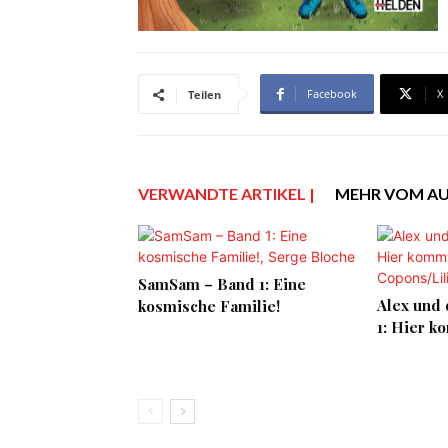
Facebook
X
Teilen
VERWANDTE ARTIKEL |
MEHR VOM A
SamSam – Band 1: Eine
Alex und 
kosmische Familie!
1: Hier k