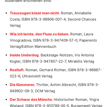
Außerdem erschienen sind:
Trauzeugen küsst man nicht.
Roman, Annabelle
Costa, ISBN 978-3-98906-007-4, Second Chances
Verlag
Wie ich lernte, den Fluss zu lieben.
Roman, Laura
Vinogradova, ISBN 978-3-947409-57-0, Paperento
Verlag/Edition Wannenbuch
Inside Underdog.
Backstage-Notizen, Iris Antonia
Kogler, ISBN 978-3-947857-22-7, Mirabilis Verlag
Restluft.
Roman, Gerhard Richter, ISBN 978-3-96887-
023-6, Ultraviolett Verlag
Die Kümmerer.
Thriller, Achim Albrecht, ISBN 978-3-
949902-09-3, OCM Verlag
Der Schwur des Mönchs.
Historischer Roman, Yngra
Wieland, ISBN 978-3-910789-00-5, Burgenwelt Verlag