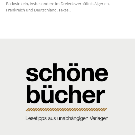
Blickwinkeln, insbesondere im Dreiecksverhältnis Algerien,
Frankreich und Deutschland. Texte...