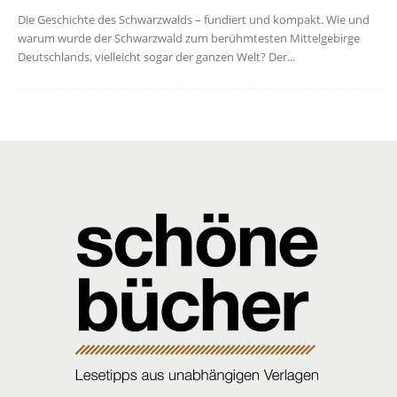
Die Geschichte des Schwarzwalds – fundiert und kompakt. Wie und
warum wurde der Schwarzwald zum berühmtesten Mittelgebirge
Deutschlands, vielleicht sogar der ganzen Welt? Der...