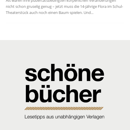
Als wären ihre pubertätsbedingten körperlichen Veränderungen
nicht schon gruselig genug – jetzt muss die 14-jährige Flora im Schul-
Theaterstück auch noch einen Baum spielen. Und...