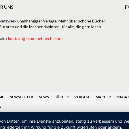
R UNS
F
Netzwerk unabhängiger Verlage. Mehr über schöne Bücher,
Autoren und die Macher dahinter - für alle, die gern lesen.
akt:
kontakt@schoenebuecher.net
ME
NEWSLETTER
NEWS
BÜCHER
VERLAGE
MACHER
MAGAZ
n
von Dritten, um ihre Dienste anzubieten, stetig zu verbessern und 
ng jederzeit mit Wirkung für die Zukunft widerrufen oder ändern.