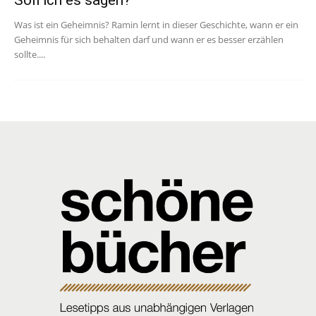
Soll ich es sagen?
Was ist ein Geheimnis? Ramin lernt in dieser Geschichte, wann er ein
Geheimnis für sich behalten darf und wann er es besser erzählen
sollte....