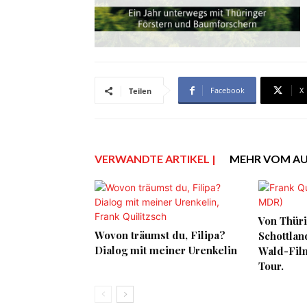
Facebook
X
Teilen
VERWANDTE ARTIKEL |
MEHR VOM A
Von Thüri
Wovon träumst du, Filipa?
Schottlan
Dialog mit meiner Urenkelin
Wald-Film
Tour.