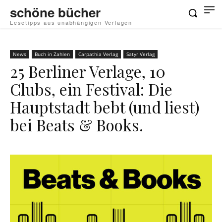
schöne bücher
Lesetipps aus unabhängigen Verlagen
News
Buch in Zahlen
Carpathia Verlag
Satyr Verlag
25 Berliner Verlage, 10
Clubs, ein Festival: Die
Hauptstadt bebt (und liest)
bei Beats & Books.