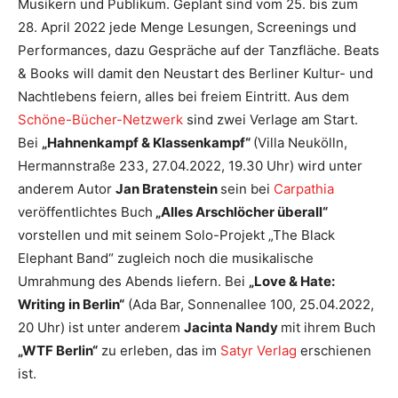
Musikern und Publikum. Geplant sind vom 25. bis zum
28. April 2022 jede Menge Lesungen, Screenings und
Performances, dazu Gespräche auf der Tanzfläche. Beats
& Books will damit den Neustart des Berliner Kultur- und
Nachtlebens feiern, alles bei freiem Eintritt. Aus dem
Schöne-Bücher-Netzwerk
sind zwei Verlage am Start.
Bei
„Hahnenkampf & Klassenkampf“
(Villa Neukölln,
Hermannstraße 233, 27.04.2022, 19.30 Uhr) wird unter
anderem Autor
Jan Bratenstein
sein bei
Carpathia
veröffentlichtes Buch
„Alles Arschlöcher überall“
vorstellen und mit seinem Solo-Projekt „The Black
Elephant Band“ zugleich noch die musikalische
Umrahmung des Abends liefern. Bei
„Love & Hate:
Writing in Berlin“
(Ada Bar, Sonnenallee 100, 25.04.2022,
20 Uhr) ist unter anderem
Jacinta Nandy
mit ihrem Buch
„WTF Berlin“
zu erleben, das im
Satyr Verlag
erschienen
ist.