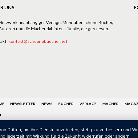
R UNS
F
Netzwerk unabhängiger Verlage. Mehr über schöne Bücher,
Autoren und die Macher dahinter - für alle, die gern lesen.
akt:
kontakt@schoenebuecher.net
ME
NEWSLETTER
NEWS
BÜCHER
VERLAGE
MACHER
MAGAZ
n
von Dritten, um ihre Dienste anzubieten, stetig zu verbessern und 
ng jederzeit mit Wirkung für die Zukunft widerrufen oder ändern.