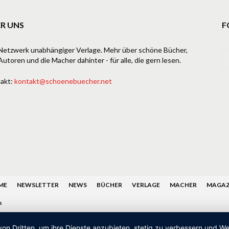
R UNS
F
Netzwerk unabhängiger Verlage. Mehr über schöne Bücher,
Autoren und die Macher dahinter - für alle, die gern lesen.
akt:
kontakt@schoenebuecher.net
ME
NEWSLETTER
NEWS
BÜCHER
VERLAGE
MACHER
MAGAZ
n
von Dritten, um ihre Dienste anzubieten, stetig zu verbessern und 