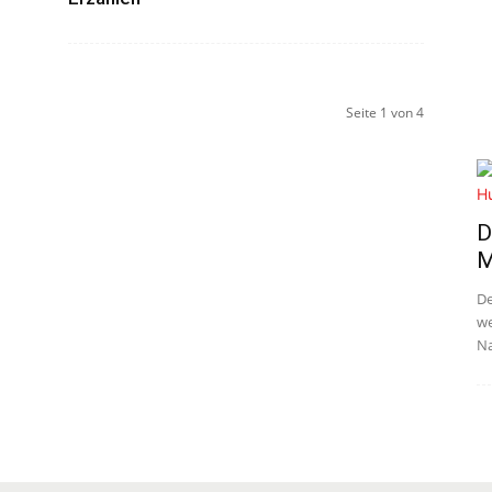
Seite 1 von 4
D
M
De
we
Na