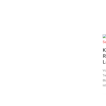
K
R
L
Vo
Te
Bl
is