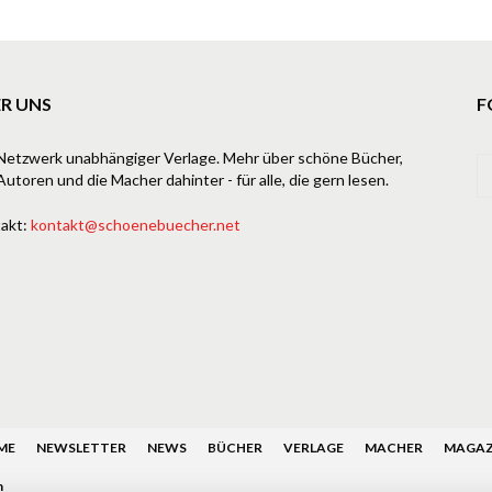
R UNS
F
Netzwerk unabhängiger Verlage. Mehr über schöne Bücher,
Autoren und die Macher dahinter - für alle, die gern lesen.
akt:
kontakt@schoenebuecher.net
ME
NEWSLETTER
NEWS
BÜCHER
VERLAGE
MACHER
MAGAZ
n