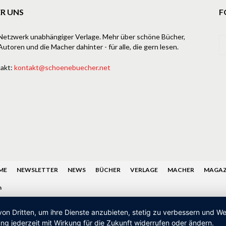
R UNS
F
Netzwerk unabhängiger Verlage. Mehr über schöne Bücher,
Autoren und die Macher dahinter - für alle, die gern lesen.
akt:
kontakt@schoenebuecher.net
ME
NEWSLETTER
NEWS
BÜCHER
VERLAGE
MACHER
MAGAZ
n
von Dritten, um ihre Dienste anzubieten, stetig zu verbessern und 
ng jederzeit mit Wirkung für die Zukunft widerrufen oder ändern.