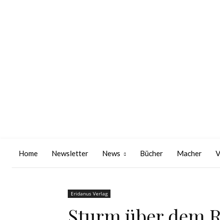
Home
Newsletter
News
Bücher
Macher
V
Eridanus Verlag
Sturm über dem R