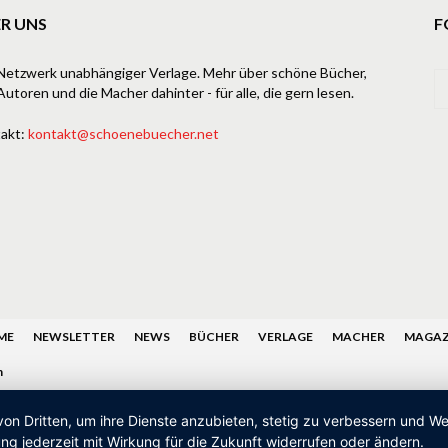
R UNS
F
Netzwerk unabhängiger Verlage. Mehr über schöne Bücher,
Autoren und die Macher dahinter - für alle, die gern lesen.
akt:
kontakt@schoenebuecher.net
ME
NEWSLETTER
NEWS
BÜCHER
VERLAGE
MACHER
MAGAZ
n
von Dritten, um ihre Dienste anzubieten, stetig zu verbessern und 
ng jederzeit mit Wirkung für die Zukunft widerrufen oder ändern.