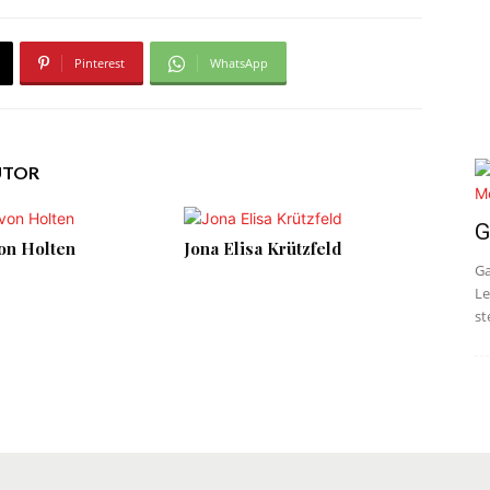
Pinterest
WhatsApp
UTOR
G
on Holten
Jona Elisa Krützfeld
Ga
Le
st