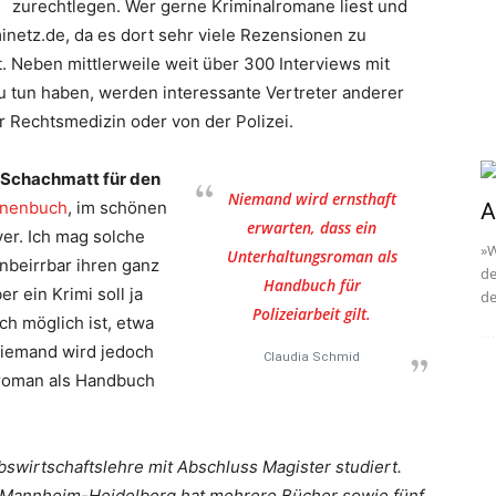
zurechtlegen. Wer gerne Kriminalromane liest und
minetz.de, da es dort sehr viele Rezensionen zu
 Neben mittlerweile weit über 300 Interviews mit
u tun haben, werden interessante Vertreter anderer
r Rechtsmedizin oder von der Polizei.
„Schachmatt für den
Niemand wird ernsthaft
nnenbuch
, im schönen
A
erwarten, dass ein
ever. Ich mag solche
»W
Unterhaltungsroman als
nbeirrbar ihren ganz
de
Handbuch für
r ein Krimi soll ja
de
Polizeiarbeit gilt.
ch möglich ist, etwa
Niemand wird jedoch
Claudia Schmid
sroman als Handbuch
bswirtschaftslehre mit Abschluss Magister studiert.
i Mannheim-Heidelberg hat mehrere Bücher sowie fünf