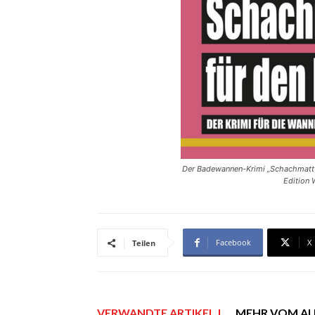
Der Badewannen-Krimi „Schachmatt f
Edition 
Facebook
X
Teilen
VERWANDTE ARTIKEL |
MEHR VOM A