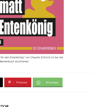
ür den Entenkönig“ von Claudia Schmid ist bei der
Wannenbuch erschienen.
Pinterest
WhatsApp
UTOR