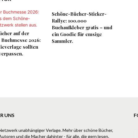
Schöne-Bücher-Sticker-
Rallye: 100.000
Buchaufkleber gratis – und
ücher auf der
ein Goodie für emsige
r Buchmesse 2026:
Sammler.
ieverlage sollten
 verpassen.
R UNS
F
Netzwerk unabhängiger Verlage. Mehr über schöne Bücher,
Autoren und die Macher dahinter - für alle, die gern lesen.