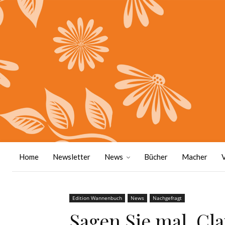
Home
Newsletter
News
Bücher
Macher
Edition Wannenbuch
News
Nachgefragt
Sagen Sie mal, Cl