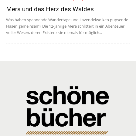
Mera und das Herz des Waldes
Was haben spannende Wandertage und Lavendelwolken pupsende
Hasen gemeinsam? Die 12-jährige Mera schlittert in ein Abenteuer
voller Wesen, deren Existenz sie niemals für möglich...