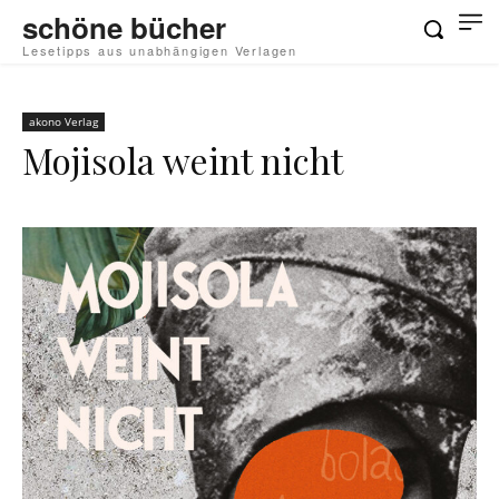
schöne bücher
Lesetipps aus unabhängigen Verlagen
akono Verlag
Mojisola weint nicht