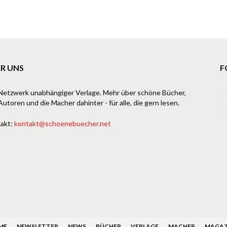
R UNS
F
Netzwerk unabhängiger Verlage. Mehr über schöne Bücher,
Autoren und die Macher dahinter - für alle, die gern lesen.
akt:
kontakt@schoenebuecher.net
ME
NEWSLETTER
NEWS
BÜCHER
VERLAGE
MACHER
MAGAZ