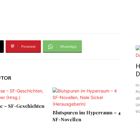
Pinterest
WhatsApp
H
D
UTOR
In
Po
al
Un
e – SF-Geschichten
Vo
Blutspuren im Hyperraum – 4
SF-Novellen