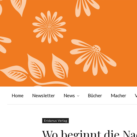
Home
Newsletter
News
Bücher
Macher
Eridanus Verlag
Wo beginnt die N