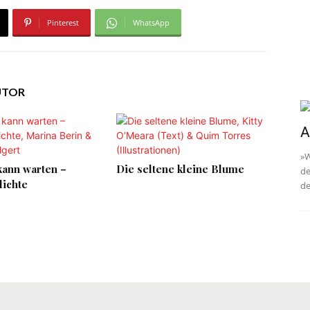
Pinterest
WhatsApp
UTOR
A
»W
kann warten –
Die seltene kleine Blume
de
dichte
de