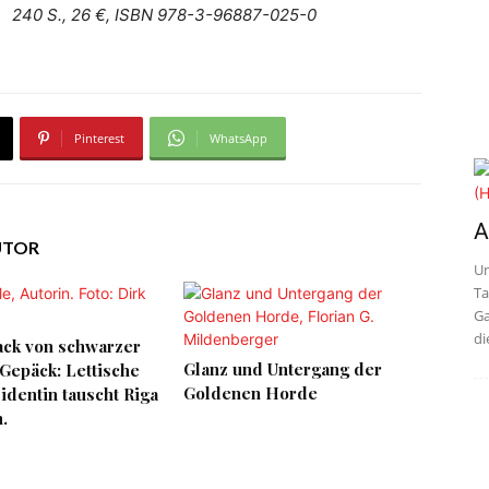
240 S., 26 €, ISBN 978-3-96887-025-0
Pinterest
WhatsApp
A
UTOR
Un
Ta
Ga
di
ck von schwarzer
Glanz und Untergang der
Gepäck: Lettische
Goldenen Horde
dentin tauscht Riga
.