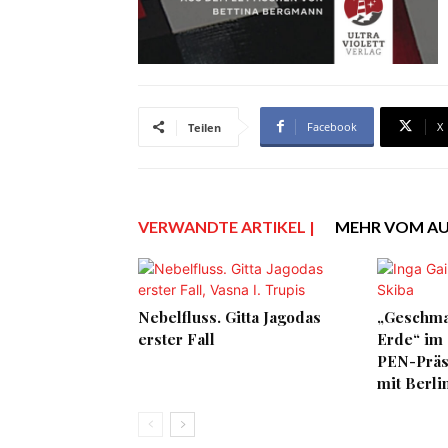
Facebook
X
Teilen
VERWANDTE ARTIKEL |
MEHR VOM A
Nebelfluss. Gitta Jagodas
„Geschma
erster Fall
Erde“ im 
PEN-Präsi
mit Berlin