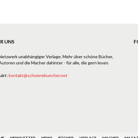
R UNS
F
Netzwerk unabhängiger Verlage. Mehr über schöne Bücher,
Autoren und die Macher dahinter - für alle, die gern lesen.
akt:
kontakt@schoenebuecher.net
ME
NEWSLETTER
NEWS
BÜCHER
VERLAGE
MACHER
MAGAZ