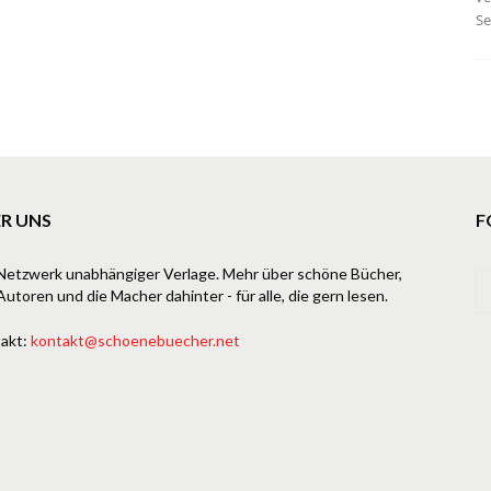
Se
R UNS
F
Netzwerk unabhängiger Verlage. Mehr über schöne Bücher,
Autoren und die Macher dahinter - für alle, die gern lesen.
akt:
kontakt@schoenebuecher.net