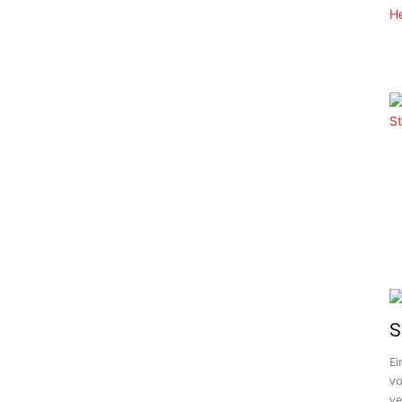
S
Ei
vo
ve