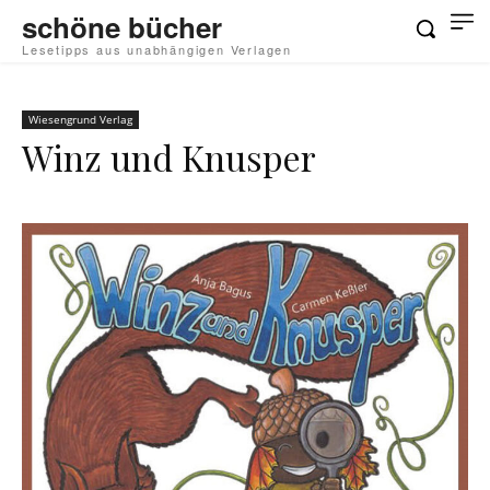
schöne bücher
Lesetipps aus unabhängigen Verlagen
Wiesengrund Verlag
Winz und Knusper