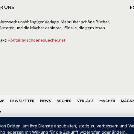
R UNS
F
Netzwerk unabhängiger Verlage. Mehr über schöne Bücher,
Autoren und die Macher dahinter - für alle, die gern lesen.
akt:
kontakt@schoenebuecher.net
ME
NEWSLETTER
NEWS
BÜCHER
VERLAGE
MACHER
MAGAZ
n
von Dritten, um ihre Dienste anzubieten, stetig zu verbessern und 
ng jederzeit mit Wirkung für die Zukunft widerrufen oder ändern.