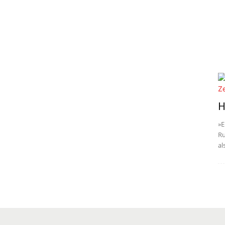
H
»E
Ru
al