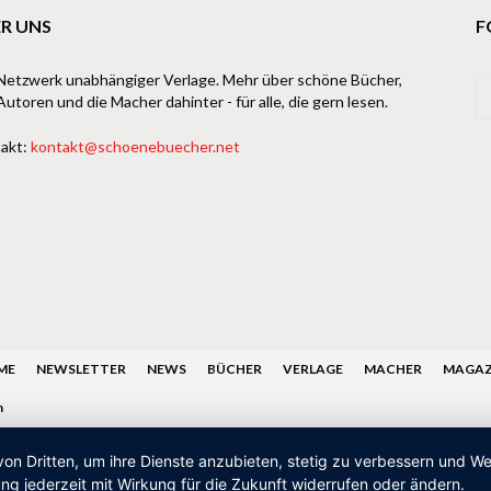
R UNS
F
Netzwerk unabhängiger Verlage. Mehr über schöne Bücher,
Autoren und die Macher dahinter - für alle, die gern lesen.
akt:
kontakt@schoenebuecher.net
ME
NEWSLETTER
NEWS
BÜCHER
VERLAGE
MACHER
MAGAZ
n
von Dritten, um ihre Dienste anzubieten, stetig zu verbessern und 
ng jederzeit mit Wirkung für die Zukunft widerrufen oder ändern.