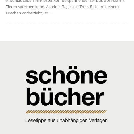
Antonias Leben im Kloster könnte spannender sein, obwohl sie mit
Tieren sprechen kann. Als eines Tages ein Tross Ritter mit einem
Drachen vorbeizieht, ist...