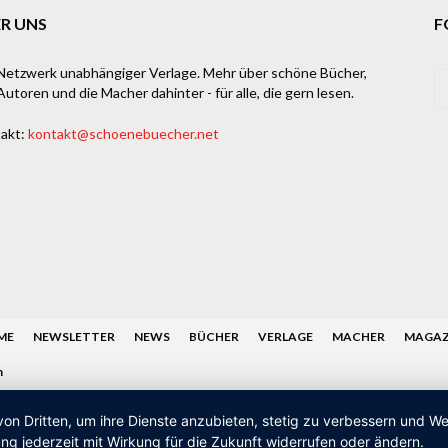
R UNS
F
Netzwerk unabhängiger Verlage. Mehr über schöne Bücher,
Autoren und die Macher dahinter - für alle, die gern lesen.
akt:
kontakt@schoenebuecher.net
ME
NEWSLETTER
NEWS
BÜCHER
VERLAGE
MACHER
MAGAZ
n
von Dritten, um ihre Dienste anzubieten, stetig zu verbessern und 
ng jederzeit mit Wirkung für die Zukunft widerrufen oder ändern.