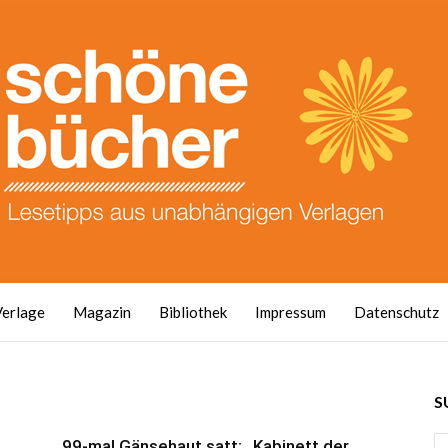
Verlage
Magazin
Bibliothek
Impressum
Datenschutz
S
t
99-mal Gänsehaut satt: „Kabinett der