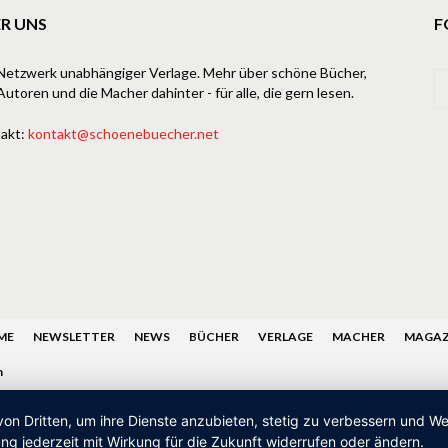
R UNS
F
Netzwerk unabhängiger Verlage. Mehr über schöne Bücher,
Autoren und die Macher dahinter - für alle, die gern lesen.
akt:
kontakt@schoenebuecher.net
ME
NEWSLETTER
NEWS
BÜCHER
VERLAGE
MACHER
MAGAZ
n
von Dritten, um ihre Dienste anzubieten, stetig zu verbessern und 
ng jederzeit mit Wirkung für die Zukunft widerrufen oder ändern.