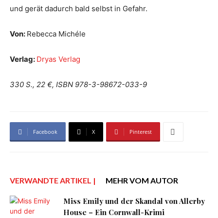
und gerät dadurch bald selbst in Gefahr.
Von:
Rebecca Michéle
Verlag:
Dryas Verlag
330 S., 22 €, ISBN 978-3-98672-033-9
Facebook
X
Pinterest
VERWANDTE ARTIKEL |
MEHR VOM AUTOR
Miss Emily und der Skandal von Allerby
House – Ein Cornwall-Krimi