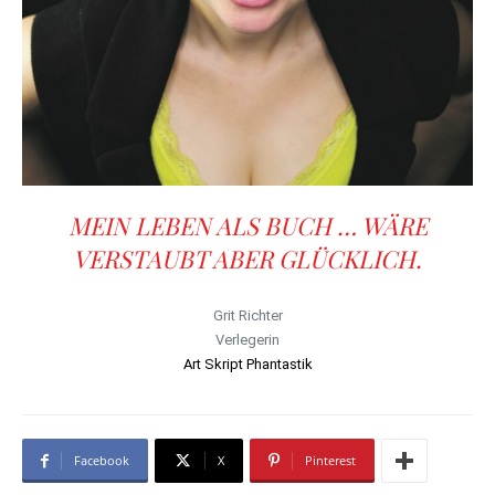
MEIN LEBEN ALS BUCH … WÄRE
VERSTAUBT ABER GLÜCKLICH.
Grit Richter
Verlegerin
Art Skript Phantastik
Facebook
X
Pinterest