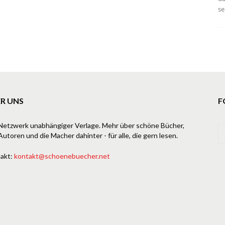
se
R UNS
F
Netzwerk unabhängiger Verlage. Mehr über schöne Bücher,
Autoren und die Macher dahinter - für alle, die gern lesen.
akt:
kontakt@schoenebuecher.net