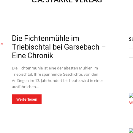
Die Fichtenmühle im
S
Triebischtal bei Garsebach –
Eine Chronik
Die Fichtenmühle ist eine der ältesten Mühlen im
Triebischtal. Ihre spannende Geschichte, von den
Anfängen im 13. Jahrhundert bis heute, wird in einer
ausführlichen...
Weiterlesen