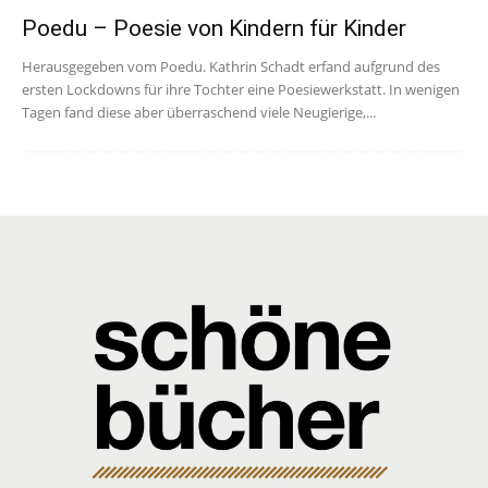
Poedu – Poesie von Kindern für Kinder
Herausgegeben vom Poedu. Kathrin Schadt erfand aufgrund des
ersten Lockdowns für ihre Tochter eine Poesiewerkstatt. In wenigen
Tagen fand diese aber überraschend viele Neugierige,...