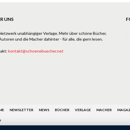
R UNS
F
Netzwerk unabhängiger Verlage. Mehr über schöne Bücher,
Autoren und die Macher dahinter - für alle, die gern lesen.
akt:
kontakt@schoenebuecher.net
ME
NEWSLETTER
NEWS
BÜCHER
VERLAGE
MACHER
MAGAZ
n