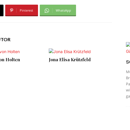
Pinterest
WhatsApp
UTOR
on Holten
Jona Elisa Krützfeld
s
Mu
Br
Pa
wi
ga