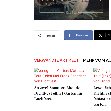
Facebook
X
Teilen
VERWANDTE ARTIKEL |
MEHR VOM A
An zwei Sommer-Abenden:
Lesenäch
DichtFest öffnet Garten für
DichtFest
Buchfans.
fantastis
Garten.