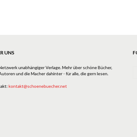
R UNS
F
Netzwerk unabhängiger Verlage. Mehr über schöne Bücher,
Autoren und die Macher dahinter - für alle, die gern lesen.
akt:
kontakt@schoenebuecher.net