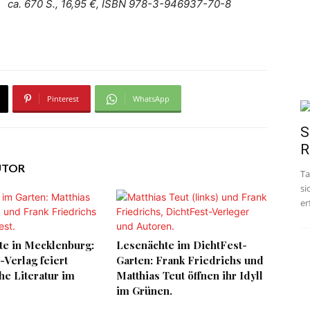
ca. 670 S., 16,95 €, ISBN 978-3-946937-70-8
Pinterest
WhatsApp
S
R
UTOR
Ta
si
er
te in Mecklenburg:
Lesenächte im DichtFest-
-Verlag feiert
Garten: Frank Friedrichs und
che Literatur im
Matthias Teut öffnen ihr Idyll
im Grünen.