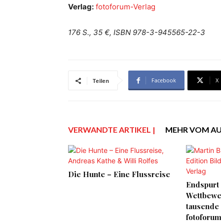
Verlag:
fotoforum-Verlag
176 S., 35 €, ISBN 978-3-945565-22-3
Facebook
X
Teilen
VERWANDTE ARTIKEL |
MEHR VOM A
Die Hunte – Eine Flussreise
Endspurt
Wettbewer
tausende 
fotoforum