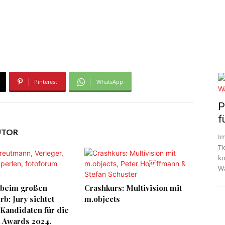
Pinterest
WhatsApp
P
f
UTOR
Im
Ti
kö
Wa
 beim großen
Crashkurs: Multivision mit
b: Jury sichtet
m.objects
Kandidaten für die
 Awards 2024.