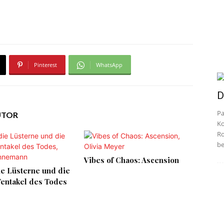
Pinterest
WhatsApp
D
Pa
UTOR
Ko
Ro
be
Vibes of Chaos: Ascension
e Lüsterne und die
Tentakel des Todes