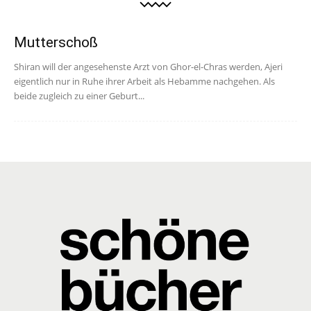
Mutterschoß
Shiran will der angesehenste Arzt von Ghor-el-Chras werden, Ajeri
eigentlich nur in Ruhe ihrer Arbeit als Hebamme nachgehen. Als
beide zugleich zu einer Geburt...